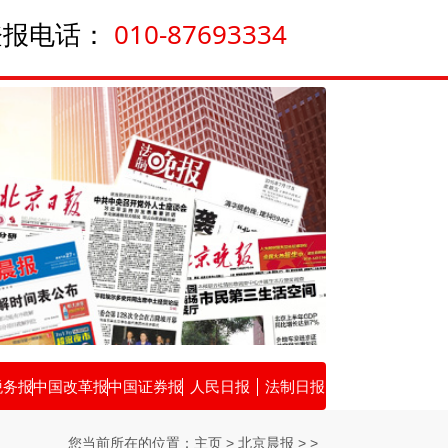
登报电话：
010-87693334
税务报
中国改革报
中国证券报
人民日报
法制日报
您当前所在的位置：主页 > 北京晨报 > >