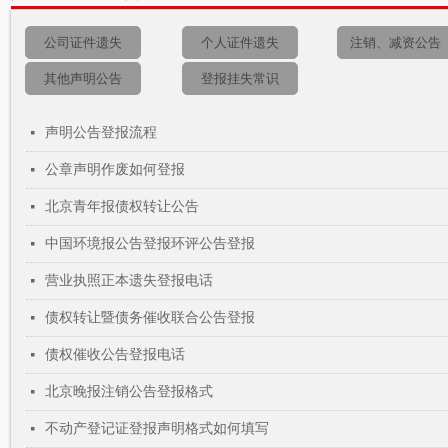
公司证件遗失
个人证件遗失
注销、减资公告
其他声明公告
登报挂失常识
声明公告登报流程
넷
公章声明作废如何登报
넷
北京青年报债权转让公告
넷
中国环境报公告登报环评公告登报
넷
营业执照正本遗失登报电话
넷
债权转让暨债务催收联合公告登报
넷
债权催收公告登报电话
넷
北京晚报注销公告登报格式
넷
不动产登记证登报声明格式如何填写
넷