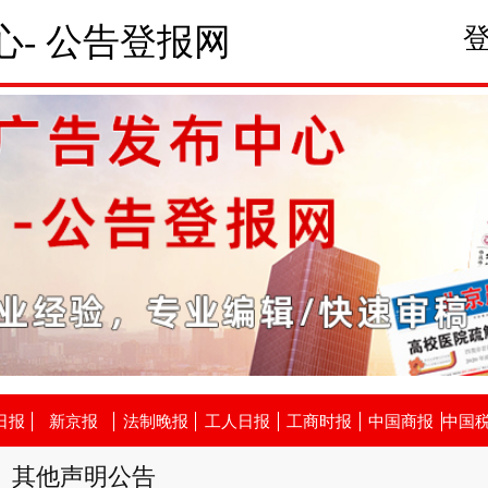
- 公告登报网
日报
新京报
法制晚报
工人日报
工商时报
中国商报
中国
其他声明公告