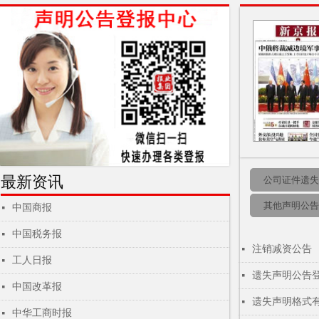
最新资讯
公司证件遗失
其他声明公告
中国商报
넷
中国税务报
넷
注销减资公告
넷
工人日报
넷
遗失声明公告
넷
中国改革报
넷
遗失声明格式
넷
中华工商时报
넷