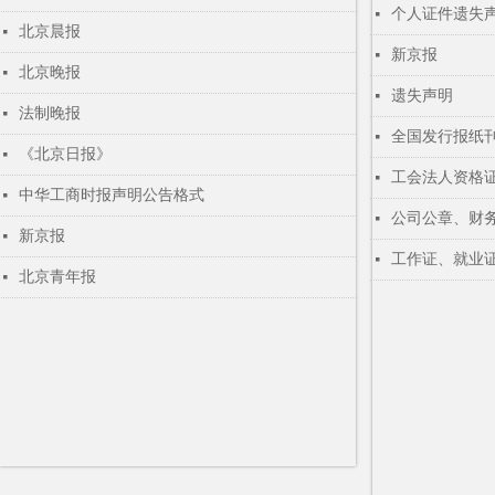
个人证件遗失
넷
北京晨报
넷
新京报
넷
北京晚报
넷
遗失声明
넷
法制晚报
넷
全国发行报纸
넷
《北京日报》
넷
工会法人资格
넷
中华工商时报声明公告格式
넷
公司公章、财
넷
新京报
넷
工作证、就业
넷
北京青年报
넷